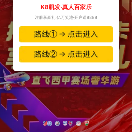
K8凯发·真人百家乐
注册享豪礼·亿万奖池·开户送8888